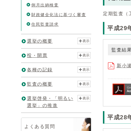
例月出納検査
定期監査（
財政健全化法に基づく審査
住民監査請求
平成29
選挙の概要
表示
監査結
投・開票
表示
新小瀬
各種の記録
表示
監査の概要
表示
選挙啓発・「明るい
表示
選挙」の推進
平成28
よくある質問