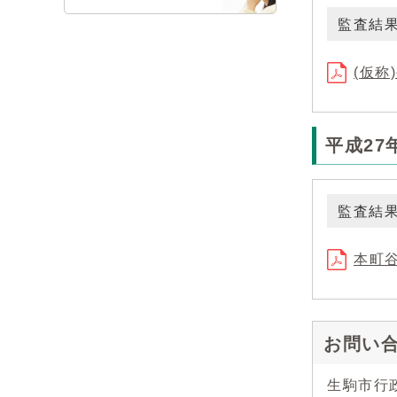
監査結
(仮称
平成27
監査結
本町谷
お問い
生駒市行