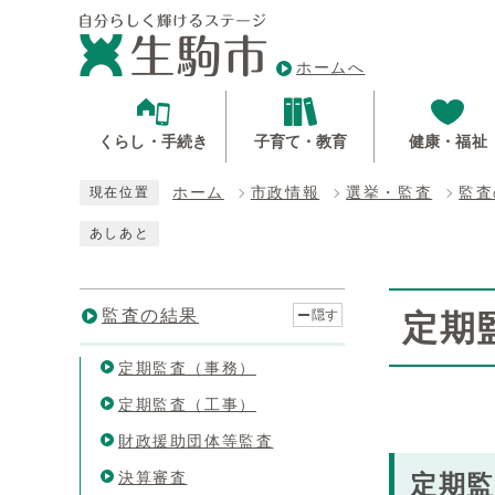
ホームへ
くらし・手続き
子育て・教育
健康・福祉
ホーム
市政情報
選挙・監査
監査
現在位置
あしあと
監査の結果
隠す
定期
定期監査（事務）
定期監査（工事）
財政援助団体等監査
決算審査
定期