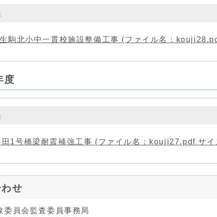
果
)生駒北小中一貫校施設整備工事 (ファイル名：kouji28.pdf
年度
果
田1号橋梁耐震補強工事 (ファイル名：kouji27.pdf サイズ
合わせ
政委員会監査委員事務局