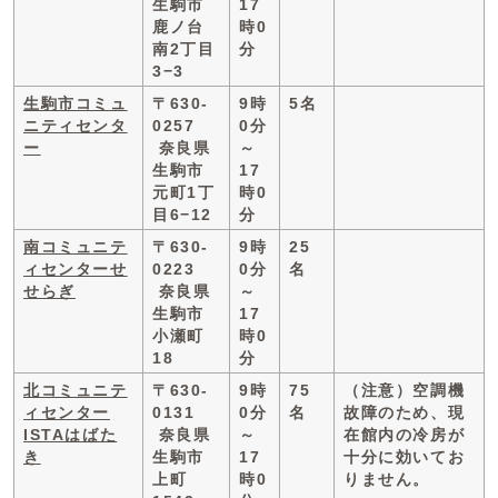
生駒市
17
鹿ノ台
時0
南2丁目
分
3−3
生駒市コミュ
〒630-
9時
5名
ニティセンタ
0257
0分
ー
奈良県
～
生駒市
17
元町1丁
時0
目6−12
分
南コミュニテ
〒630-
9時
25
ィセンターせ
0223
0分
名
せらぎ
奈良県
～
生駒市
17
小瀬町
時0
18
分
北コミュニテ
〒630-
9時
75
（注意）空調機
ィセンター
0131
0分
名
故障のため、現
ISTAはばた
奈良県
～
在館内の冷房が
き
生駒市
17
十分に効いてお
上町
時0
りません。