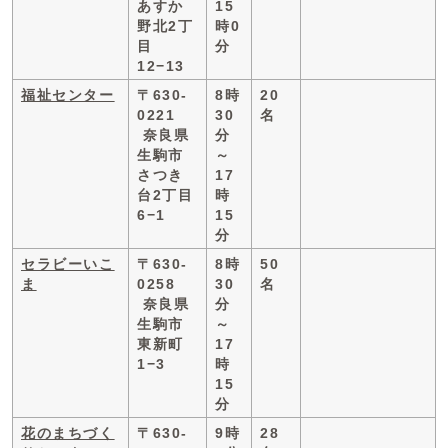
あすか
15
野北2丁
時0
目
分
12−13
福祉センター
〒630-
8時
20
0221
30
名
奈良県
分
生駒市
～
さつき
17
台2丁目
時
6−1
15
分
セラビーいこ
〒630-
8時
50
ま
0258
30
名
奈良県
分
生駒市
～
東新町
17
1−3
時
15
分
花のまちづく
〒630-
9時
28