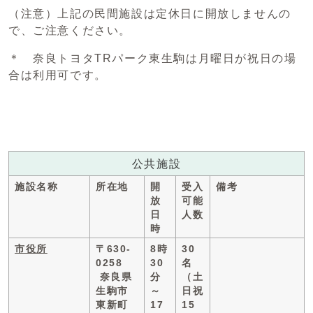
（注意）上記の民間施設は定休日に開放しませんの
で、ご注意ください。
＊ 奈良トヨタTRパーク東生駒は月曜日が祝日の場
合は利用可です。
公共施設
施設名称
所在地
開
受入
備考
放
可能
日
人数
時
市役所
〒630-
8時
30
0258
30
名
奈良県
分
（土
生駒市
～
日祝
東新町
17
15