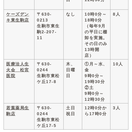
ケーズデン
〒630-
なし
10時0分～
8人
キ東生駒店
0213
18時0分
生駒市東生
（毎年9月
駒2-207-
の平日に棚
11
卸を実施。
その日のみ
13時開
店）
医療法人生
〒630-
木、
①月～水、
10人
火会 松宮
0244
日曜
金
医院
生駒市東松
日
9時0分～
ケ丘17-8
19時30分
②土
9時0分～
12時30分
若葉薬局生
〒630-
土日
12時0分か
3人
駒店
0244
祝日
ら17時0分
生駒市東松
ケ丘17-5