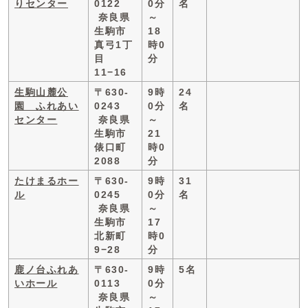
りセンター
0122
0分
名
奈良県
～
生駒市
18
真弓1丁
時0
目
分
11−16
生駒山麓公
〒630-
9時
24
園 ふれあい
0243
0分
名
センター
奈良県
～
生駒市
21
俵口町
時0
2088
分
たけまるホー
〒630-
9時
31
ル
0245
0分
名
奈良県
～
生駒市
17
北新町
時0
9−28
分
鹿ノ台ふれあ
〒630-
9時
5名
いホール
0113
0分
奈良県
～