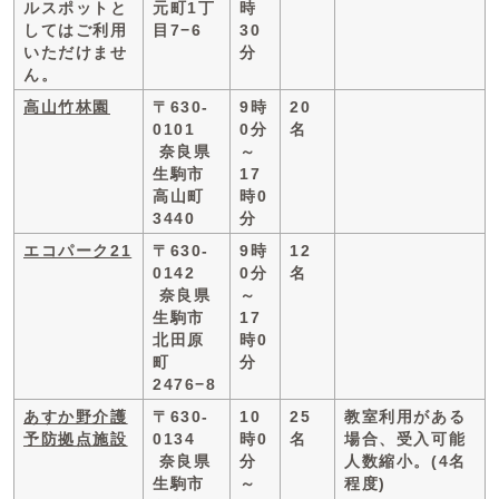
ルスポットと
元町1丁
時
してはご利用
目7−6
30
いただけませ
分
ん。
高山竹林園
〒630-
9時
20
0101
0分
名
奈良県
～
生駒市
17
高山町
時0
3440
分
エコパーク21
〒630-
9時
12
0142
0分
名
奈良県
～
生駒市
17
北田原
時0
町
分
2476−8
あすか野介護
〒630-
10
25
教室利用がある
予防拠点施設
0134
時0
名
場合、受入可能
奈良県
分
人数縮小。(4名
生駒市
～
程度)