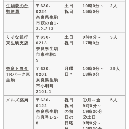
生駒萩の台
〒630-
土日
10時0分～
2人
郵便局
0224
祝日
15時0分
奈良県生駒
市萩の台1-
3-2-213
りそな銀行
〒630-
土日
9時0分～
3人
東生駒支店
0213
祝日
17時0分
奈良県生駒
市東生駒1-
5
奈良トヨタ
〒630-
月曜
10時0分～
29人
TRパーク東
0201
日＊
18時0分
生駒
奈良県生駒
市小明町
2101-1
メルズ薬局
〒630-
祝日
①月～金
5人
0122
祝日
9時0分～
奈良県生駒
の前
19時30分
市真弓1-2-
日の
②土日
8
日曜
9時0分～
日
12時30分