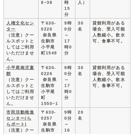
8−38
時
人）
15
分
人権文化セン
〒630-
9時
30
貸館利用がある
ター
0226
0分
名
場合、受入可能
（注意）クー
奈良県
～
人数縮小。飲水
ルスポットと
生駒市
17
可、食事不可。
してはご利用
小平尾
時0
いただけませ
町1549
分
ん。
小平尾南児童
〒630-
9時
30
貸館利用がある
館
0226
0分
名
場合、受入可能
（注意）クー
奈良県
～
人数縮小。飲水
ルスポットと
生駒市
17
可、食事不可。
してはご利用
小平尾
時0
いただけませ
町
分
ん。
1550−1
市民活動推進
〒630-
9時
20
センター(ら
0257
0分
名
らポート)
奈良県
～
（注意）クー
生駒市
16