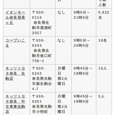
人数
イオンモー
〒630-
なし
9時0分～
5,922
ル奈良登美
0115
21時0分
名
ヶ丘
奈良県生
駒市鹿畑町
3027
コープいこ
〒630-
なし
9時0分～
18名
ま
0243
20時0分
奈良県生
駒市俵口町
758−1
ネッツトヨ
〒630-
月曜
9時45分～
10人
タ奈良 生
0242
日
18時0分
駒店
奈良県生駒
第2火
市新生駒台
曜日
4-7
ネッツトヨ
〒630-
月曜
9時45分～
5人
タ奈良 中
0201
日
18時0分
古車東生駒
奈良県生駒
第2火
店
市小明町
曜日