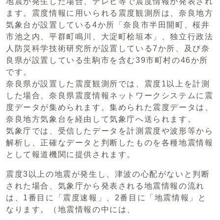
地震が発生した場合、テレビ等で震度情報が発表され
ます。震度情報に用いられる震度観測所は、奈良地方
気象台が設置している4か所「奈良市半田開町、桜井
市池之内、平群町鳴川、大淀町桧垣本」、独立行政法
人防災科学技術研究所が設置している7か所、及び奈
良県が設置している生駒市を含む39市町村の46か所
です。
奈良県が設置した震度観測所では、震度1以上を計測
した場合、奈良県震度情報ネットワークシステムに震
度データが集められます。集められた震度データは、
奈良地方気象台を経由して気象庁へ送られます。
気象庁では、受信したデータを計測震度や波形等から
解析し、正確なデータと判断したものを各種地震情報
として報道機関に提供されます。
震度3以上の地震が発生し、津波の心配がないと判断
された場合、気象庁から発表される地震情報の流れ
は、1番目に「震度速報」、2番目に「地震情報」と
なります。（地震情報の中には、