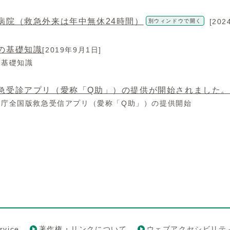
病院（救急外来は年中無休24時間）
[20
別ウィンドウで開く
の基礎知識
[2019年9月1日]
の基礎知識
急受診アプリ（愛称「Q助」）の提供が開始されました
防庁全国版救急受信アプリ（愛称「Q助」）の提供開始
rvice
著作権・リンクについて
ウェブアクセシビリテ