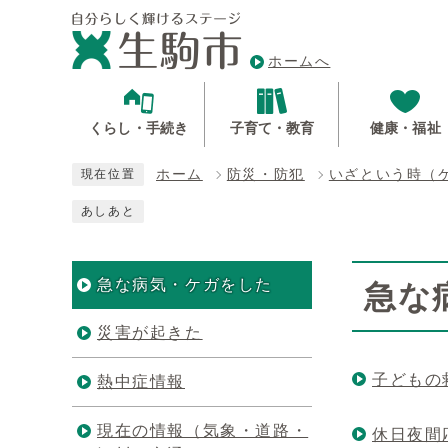
ホームへ
くらし・手続き
子育て・教育
健康・福祉
ホーム
防災・防犯
いざという時（
現在位置
あしあと
急な病気・ケガをした
急な
災害が起きた
子どもの
熱中症情報
現在の情報（気象・道路・
休日夜間