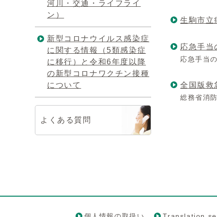
河川・交通・ライフライ
ン）
生駒市立
新型コロナウイルス感染症
応急手当
に関する情報（5類感染症
応急手当
に移行）と令和6年度以降
の新型コロナワクチン接種
について
全国版救
総務省消
よくある質問
個人情報の取扱い
Translation se