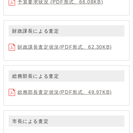
予算要求状況 (PDF形式、66.08KB)
財政課長による査定
財政課長査定状況(PDF形式、62.30KB)
総務部長による査定
総務部長査定状況(PDF形式、49.97KB)
市長による査定