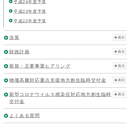
平成24年度予算
平成23年度予算
平成22年度予算
決算
表示
財政計画
表示
新規・主要事業ヒアリング
表示
物価高騰対応重点支援地方創生臨時交付金
表示
新型コロナウイルス感染症対応地方創生臨時
表示
交付金
よくある質問