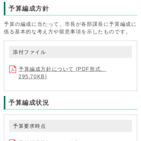
予算編成方針
予算の編成に当たって、市長が各部課長に予算編成に
係る基本的な考え方や留意事項を示したものです。
添付ファイル
予算編成方針について (PDF形式、
295.70KB)
予算編成状況
予算要求時点