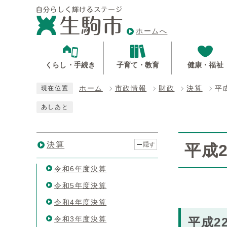
ホームへ
くらし・手続き
子育て・教育
健康・福祉
ホーム
市政情報
財政
決算
平
現在位置
あしあと
決算
隠す
平成
令和6年度決算
令和5年度決算
令和4年度決算
令和3年度決算
平成2