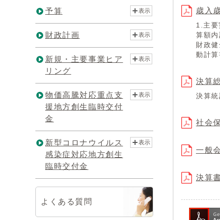
歳入歳
予算
表示
1.主
財政計画
算額内
表示
財政健
動計算
新規・主要事業ヒア
表示
リング
決算総
物価高騰対応重点支
表示
決算統
援地方創生臨時交付
金
社会保
新型コロナウイルス
表示
一般会
感染症対応地方創生
臨時交付金
決算書
よくある質問