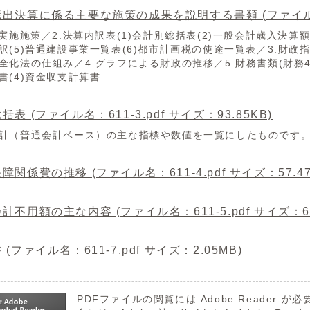
出決算に係る主要な施策の成果を説明する書類 (ファイル名：61
要実施施策／2.決算内訳表(1)会計別総括表(2)一般会計歳入決算
訳(5)普通建設事業一覧表(6)都市計画税の使途一覧表／3.財政指
全化法の仕組み／4.グラフによる財政の推移／5.財務書類(財務4表
書(4)資金収支計算書
括表 (ファイル名：611-3.pdf サイズ：93.85KB)
計（普通会計ベース）の主な指標や数値を一覧にしたものです
障関係費の推移 (ファイル名：611-4.pdf サイズ：57.47
計不用額の主な内容 (ファイル名：611-5.pdf サイズ：68
 (ファイル名：611-7.pdf サイズ：2.05MB)
PDFファイルの閲覧には Adobe Reader