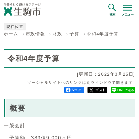
検索
メニュー
現在位置
ホーム
市政情報
財政
予算
令和4年度予算
令和4年度予算
[更新日：2022年3月25日]
ソーシャルサイトへのリンクは別ウィンドウで開きます
概要
一般会計
予算額 389億9,000万円