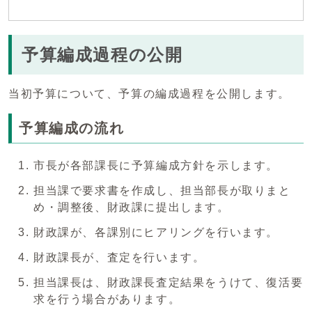
予算編成過程の公開
当初予算について、予算の編成過程を公開します。
予算編成の流れ
市長が各部課長に予算編成方針を示します。
担当課で要求書を作成し、担当部長が取りまと
め・調整後、財政課に提出します。
財政課が、各課別にヒアリングを行います。
財政課長が、査定を行います。
担当課長は、財政課長査定結果をうけて、復活要
求を行う場合があります。