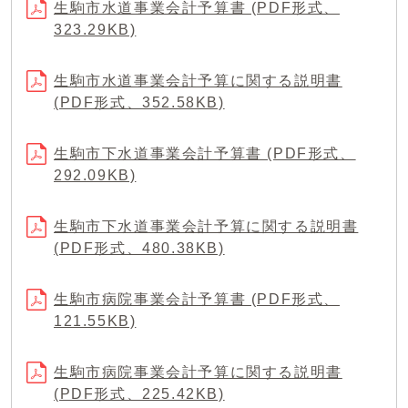
生駒市水道事業会計予算書 (PDF形式、
323.29KB)
生駒市水道事業会計予算に関する説明書
(PDF形式、352.58KB)
生駒市下水道事業会計予算書 (PDF形式、
292.09KB)
生駒市下水道事業会計予算に関する説明書
(PDF形式、480.38KB)
生駒市病院事業会計予算書 (PDF形式、
121.55KB)
生駒市病院事業会計予算に関する説明書
(PDF形式、225.42KB)