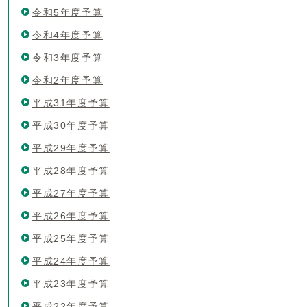
令和5年度予算
令和4年度予算
令和3年度予算
令和2年度予算
平成31年度予算
平成30年度予算
平成29年度予算
平成28年度予算
平成27年度予算
平成26年度予算
平成25年度予算
平成24年度予算
平成23年度予算
平成22年度予算