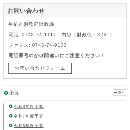
お問い合わせ
生駒市財務部財政課
電話: 0743-74-1111 内線（財政係：3261）
ファクス: 0743-74-9100
電話番号のかけ間違いにご注意ください！
お問い合わせフォーム
予算
隠す
令和8年度予算
令和7年度予算
令和6年度予算