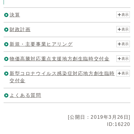
決算
表示
財政計画
表示
新規・主要事業ヒアリング
表示
物価高騰対応重点支援地方創生臨時交付金
表示
新型コロナウイルス感染症対応地方創生臨時
表示
交付金
よくある質問
[公開日：2019年3月26日]
ID:16220