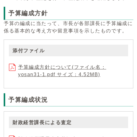
予算編成方針
予算の編成に当たって、市長が各部課長に予算編成に
係る基本的な考え方や留意事項を示したものです。
添付ファイル
予算編成方針について(ファイル名：
yosan31-1.pdf サイズ：4.52MB)
予算編成状況
財政経営課長による査定