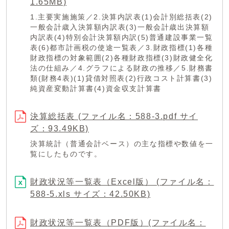
1.65MB)
1.主要実施施策／2.決算内訳表(1)会計別総括表(2)
一般会計歳入決算額内訳表(3)一般会計歳出決算額
内訳表(4)特別会計決算額内訳(5)普通建設事業一覧
表(6)都市計画税の使途一覧表／3.財政指標(1)各種
財政指標の対象範囲(2)各種財政指標(3)財政健全化
法の仕組み／4.グラフによる財政の推移／5.財務書
類(財務4表)(1)貸借対照表(2)行政コスト計算書(3)
純資産変動計算書(4)資金収支計算書
決算総括表 (ファイル名：588-3.pdf サイ
ズ：93.49KB)
決算統計（普通会計ベース）の主な指標や数値を一
覧にしたものです。
財政状況等一覧表（Excel版） (ファイル名：
588-5.xls サイズ：42.50KB)
財政状況等一覧表（PDF版）(ファイル名：