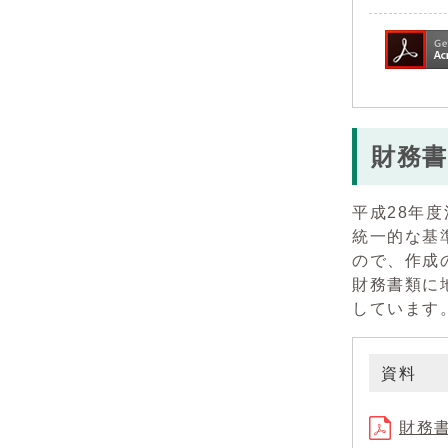
財務書
平成28年
統一的な基
ので、作成
財務書類に
しています
資料
財務書