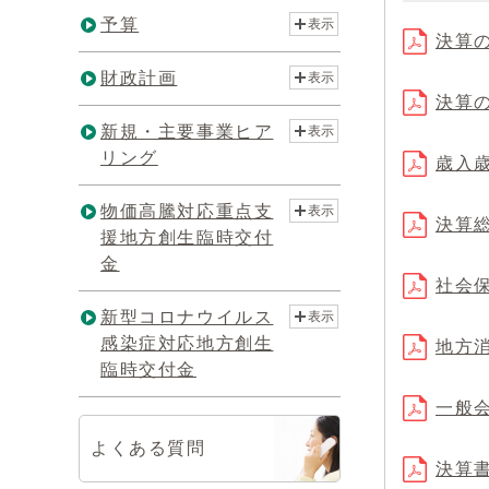
予算
表示
決算の
財政計画
表示
決算の
新規・主要事業ヒア
表示
リング
歳入歳
物価高騰対応重点支
表示
決算総
援地方創生臨時交付
金
社会保
新型コロナウイルス
表示
感染症対応地方創生
地方消
臨時交付金
一般会
よくある質問
決算書