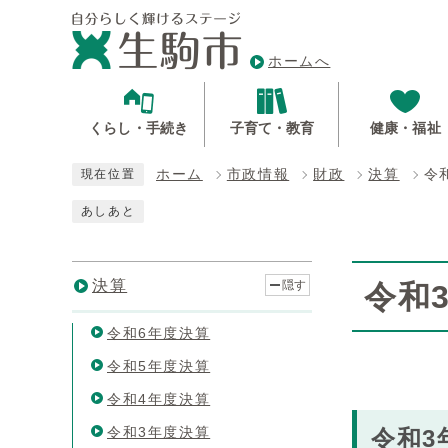
ホームへ
くらし・手続き
子育て・教育
健康・福祉
ホーム
市政情報
財政
決算
令
現在位置
あしあと
決算
隠す
令和
令和6年度決算
令和5年度決算
令和4年度決算
令和3年度決算
令和3