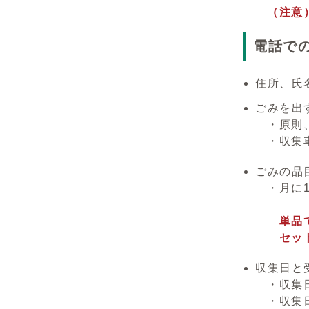
（注意）電
電話で
住所、氏
ごみを出
・原則、戸
・収集車が
ごみの品
・月に1回
単品で出
セットの
収集日と
・収集日と
・収集日