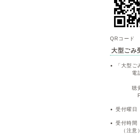
QRコード
大型ごみ
「大型ご
電話 07
聴覚障が
FAX 0
受付曜日
受付時間
（注意）休