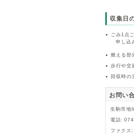
収集日
ごみ1点
申し込み
燃える部
歩行や交
回収時の
お問い
生駒市地
電話: 0
ファクス: 0