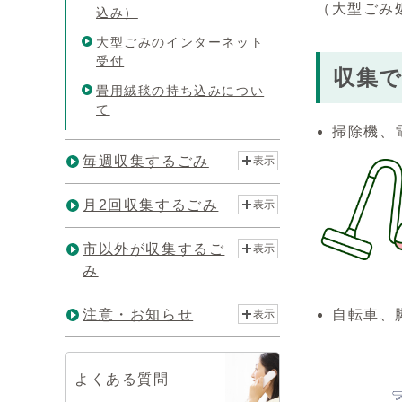
（大型ごみ
込み）
大型ごみのインターネット
受付
収集
畳用絨毯の持ち込みについ
て
掃除機、
毎週収集するごみ
表示
月2回収集するごみ
表示
市以外が収集するご
表示
み
自転車、
注意・お知らせ
表示
よくある質問