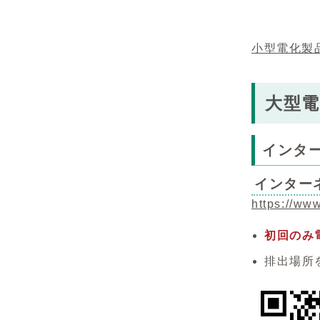
小型電化製
大型
インタ
インター
https://ww
初回のみ
排出場所