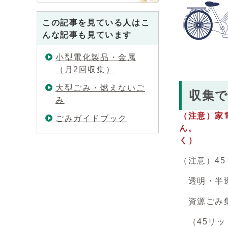
この記事を見ている人はこ
んな記事も見ています
小型電化製品・金属
（月2回収集）
大型ごみ・燃えないご
収集
み
（注意）家
ごみガイドブック
ん。
（注
く）
（注意）4
透明・半透
資源ごみ集
（45リッ