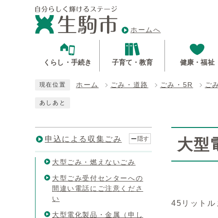
ホームへ
くらし・手続き
子育て・教育
健康・福祉
ホーム
ごみ・道路
ごみ・5R
ご
現在位置
あしあと
申込による収集ごみ
隠す
大型
大型ごみ・燃えないごみ
大型ごみ受付センターへの
間違い電話にご注意くださ
い
45リット
大型電化製品・金属（申し