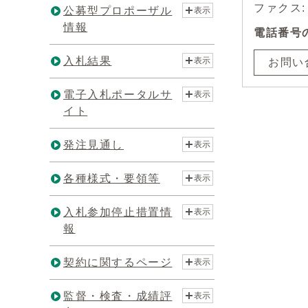
ファクス: 0
公募型プロポーザル
表示
情報
電話番号
入札結果
表示
お問い
電子入札ポータルサ
表示
イト
発注見通し
表示
各種様式・要領等
表示
入札参加停止措置情
表示
報
契約に関するページ
表示
監督・検査・成績評
表示