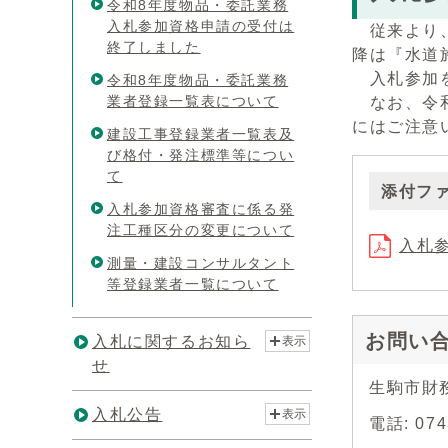
令和8年度物品・委託業務
入札参加資格申請の受付は
従来より、
終了しました
降は『水道
入札参加を
令和8年度物品・委託業務
業者登録一覧表について
なお、令和
にはご注意
建設工事登録業者一覧表及
び格付・発注標準等につい
て
添付フ
入札参加資格審査に係る発
注工種区分の変更について
入札参
測量・建設コンサルタント
等登録業者一覧について
お問い
入札に関するお知ら
表示
せ
生駒市財
入札公告
表示
電話: 07