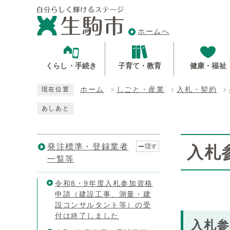
ホームへ
くらし・手続き
子育て・教育
健康・福祉
ホーム
しごと・産業
入札・契約
現在位置
あしあと
発注標準・登録業者
隠す
入札
一覧等
令和8・9年度入札参加資格
申請（建設工事、測量・建
設コンサルタント等）の受
付は終了しました
入札