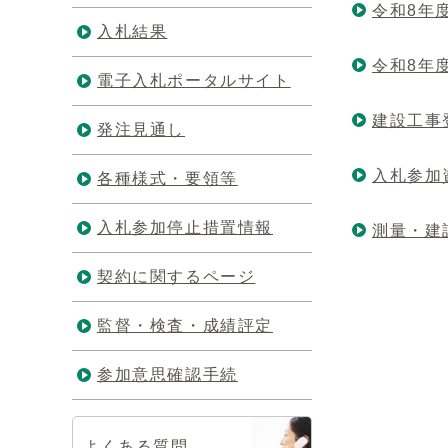
令和8年
入札結果
令和8年
電子入札ポータルサイト
建設工事
発注見通し
入札参加
各種様式・要領等
入札参加停止措置情報
測量・建
契約に関するページ
監督・検査・成績評定
参加意思確認手続
よくある質問