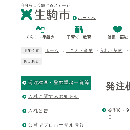
ホームへ
くらし・手続き
子育て・教育
健康・福祉
ホーム
しごと・産業
入札・契約
現在位置
あしあと
発注標準・登録業者一覧等
発注
入札に関するお知らせ
令和8・
入札公告
日]
公募型プロポーザル情報