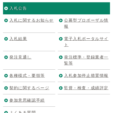
入札公告
入札に関するお知らせ
公募型プロポーザル情
報
入札結果
電子入札ポータルサイ
ト
発注見通し
発注標準・登録業者一
覧等
各種様式・要領等
入札参加停止措置情報
契約に関するページ
監督・検査・成績評定
参加意思確認手続
よくある質問