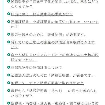
軽自動車を年度途中で住所変更した場合、税金はどう
なりますか？
転出に伴う、軽自動車等の手続きは？
評価証明書・公課証明書の年度切り替えは、いつです
か？
裁判手続きのために「評価証明」が必要です。
貸している土地上の家屋の評価証明を取得できます
か？
自分が借りているアパートとその敷地である土地の税
額を知りたい。
非課税物件の評価証明について
公益法人認定のために「納税証明書」が必要です。
納税して、すぐに納税証明書は取れますか？
銀行から「納税証明書（その1）」の提出を求められ
たのですが？
所得税・消費税・法人税・相続税・贈与税について知