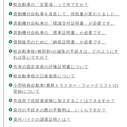
軽自動車の「定置場」って何ですか？
原動機付自転車を改造して、排気量が変わりました。
原動機付自転車の「標識交付証明書」が必要です。
原動機付自転車の「廃車証明書」が必要です。
酒類販売のために「納税証明書」が必要です。
軽自動車税(種別割)の減免の手続きは、どのようにす
れば良いですか？
共有の固定資産の評価証明書について
軽自動車税の口座振替について
小型特殊自動車(農耕トラクター・フォークリフト)の
登録について
市役所で自賠責保険に加入することはできますか？
原付の手続きの際の手数料は、いくらですか？
原付バイクの譲渡証明とは？