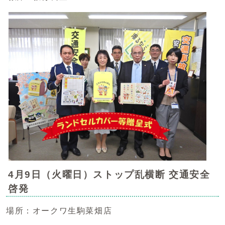
4月9日（火曜日）ストップ乱横断 交通安全
啓発
場所：オークワ生駒菜畑店