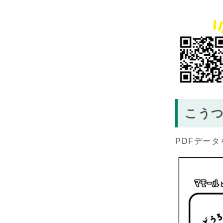
こう
PDFデー