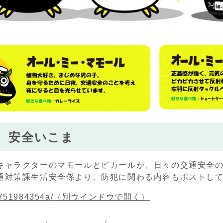
 安全いこま
キャラクターのマモールとピカールが、日々の交通安全
通対策課生活安全係より、防犯に関わる内容もポストし
0751984354a/
（別ウインドウで開く）