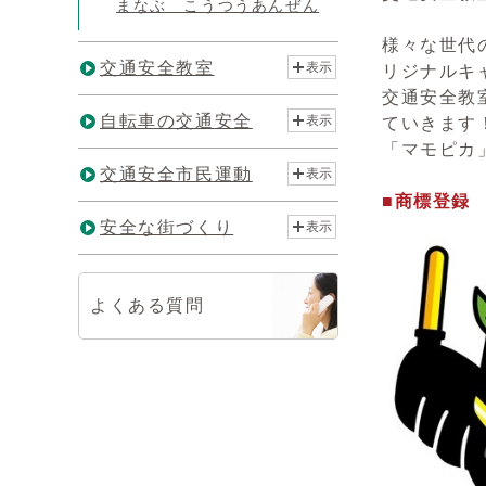
まなぶ こうつうあんぜん
様々な世代
交通安全教室
表示
リジナルキ
交通安全教
自転車の交通安全
表示
ていきます
「マモピカ
交通安全市民運動
表示
■商標登録 第
安全な街づくり
表示
よくある質問