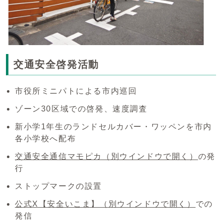
交通安全啓発活動
市役所ミニパトによる市内巡回
ゾーン30区域での啓発、速度調査
新小学1年生のランドセルカバー・ワッペンを市内
各小学校へ配布
交通安全通信マモピカ
（別ウインドウで開く）
の発
行
ストップマークの設置
公式X【安全いこま】
（別ウインドウで開く）
での
発信