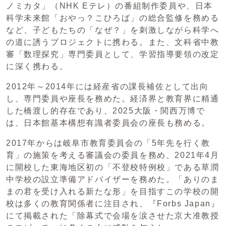
ノミカタ」（NHK Eテレ）の番組制作委員や、日本
科学未来館「おやっ？こひろば」の総合監修を務める
など、子どもたちの「なぜ？」を刺激しながら科学へ
の道に誘うプロジェクトに携わる。また、文科省中教
審「数理探究」専門委員として、学習指導要領の改定
に深く携わる。
2012年～2014年には経産省の課長補佐として出向
し、専門委員や座長を務めた。経済界と教育界に精通
した橋渡し的存在であり、2025大阪・関西万博で
は、日本館基本構想有識者委員会の座長も務める。
2017年からは岐阜市教育委員会の「5年先を行く教
育」の施策を考える審議会の委員を務め、2021年4月
に開校した東海地区初の「不登校特例校」である草潤
中学校の設立準備アドバイザーを務めた。「ありのま
まの君を受け入れる新たな形」を目指すこの学校の開
校は多くの教育関係者に注目され、『Forbs Japan』
にて掲載された「除幕式で会場を涙させた京大准教授