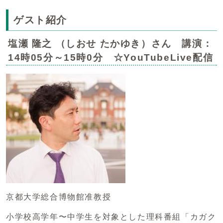
ゲスト紹介
塩瀬 隆之 （しおせ たかゆき）さん 講演：
14時05分～15時0分 ☆YouTubeLive配信
京都大学総合博物館准教授
小学校高学年〜中学生を対象とした理科番組「カガク