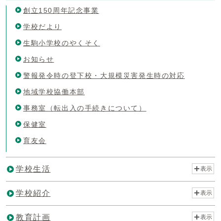
創立150周年記念事業
学校だより
生駒小学校のやくそく
お知らせ
警報発令時の登下校・大規模災害発生時の対応
地域学校協働本部
事務室（転出入の手続きについて）
保健室
育友会
学校生活
表示
学校紹介
表示
教育計画
表示