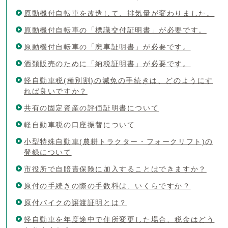
原動機付自転車を改造して、排気量が変わりました。
原動機付自転車の「標識交付証明書」が必要です。
原動機付自転車の「廃車証明書」が必要です。
酒類販売のために「納税証明書」が必要です。
軽自動車税(種別割)の減免の手続きは、どのようにす
れば良いですか？
共有の固定資産の評価証明書について
軽自動車税の口座振替について
小型特殊自動車(農耕トラクター・フォークリフト)の
登録について
市役所で自賠責保険に加入することはできますか？
原付の手続きの際の手数料は、いくらですか？
原付バイクの譲渡証明とは？
軽自動車を年度途中で住所変更した場合、税金はどう