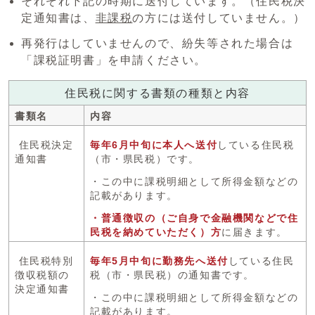
それぞれ下記の時期に送付しています。（住民税決
定通知書は、
非課税
の方には送付していません。）
再発行はしていませんので、紛失等された場合は
「課税証明書」を申請ください。
住民税に関する書類の種類と内容
書類名
内容
住民税決定
毎年6月中旬に本人へ送付
している住民税
通知書
（市・県民税）です。
・この中に課税明細として所得金額などの
記載があります。
・普通徴収の（ご自身で金融機関などで住
民税を納めていただく）方
に届きます。
住民税特別
毎年5月中旬に勤務先へ送付
している住民
徴収税額の
税（市・県民税）の通知書です。
決定通知書
・この中に課税明細として所得金額などの
記載があります。