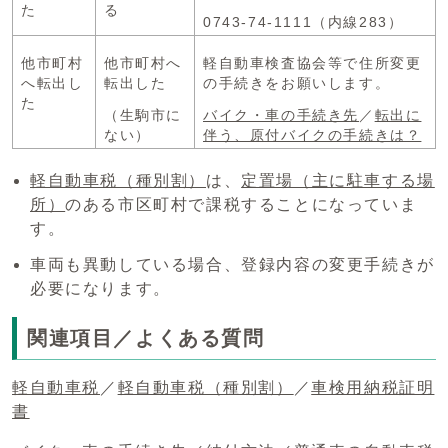
た
る
0743-74-1111（内線283）
他市町村
他市町村へ
軽自動車検査協会等で住所変更
へ転出し
転出した
の手続きをお願いします。
た
（生駒市に
バイク・車の手続き先
／
転出に
ない）
伴う、原付バイクの手続きは？
軽自動車税（種別割）
は、
定置場（主に駐車する場
所）
のある市区町村で課税することになっていま
す。
車両も異動している場合、登録内容の変更手続きが
必要になります。
関連項目／よくある質問
軽自動車税
／
軽自動車税（種別割）
／
車検用納税証明
書