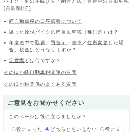
バイク・車の手続き先
／
納付方法
／
普通車の自動車税
(奈良県HP)
軽自動車税の口座振替について
譲った原付バイクの軽自動車税（種別割）は？
年度途中で
取得
／
買替え
／
廃車
／
住所変更
した場
合、税金はどうなりますか？
定置場
とは何ですか？
そのほか軽自動車税関連の質問
そのほか税関係のよくある質問
ご意見をお聞かせください
このページは役に立ちましたか？
役に立った
どちらともいえない
役に立