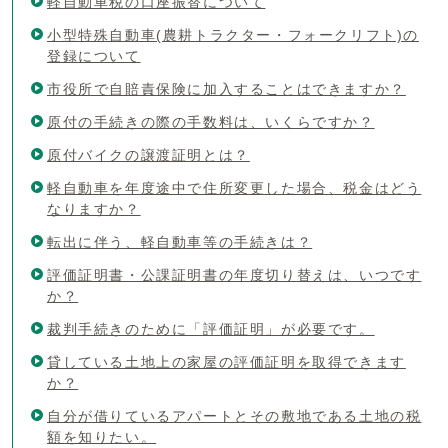
軽自動車税の口座振替について
小型特殊自動車(農耕トラクター・フォークリフト)の
登録について
市役所で自賠責保険に加入することはできますか？
原付の手続きの際の手数料は、いくらですか？
原付バイクの譲渡証明とは？
軽自動車を年度途中で住所変更した場合、税金はどう
なりますか？
転出に伴う、軽自動車等の手続きは？
評価証明書・公課証明書の年度切り替えは、いつです
か？
裁判手続きのために「評価証明」が必要です。
貸している土地上の家屋の評価証明を取得できます
か？
自分が借りているアパートとその敷地である土地の税
額を知りたい。