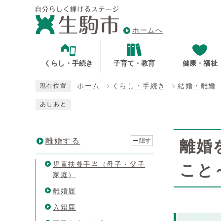
ホームへ
くらし・手続き
子育て・教育
健康・福祉
ホーム
くらし・手続き
結婚・離婚
現在位置
あしあと
離婚する
隠す
離婚
児童扶養手当（母子・父子
こと
家庭）
離婚届
入籍届