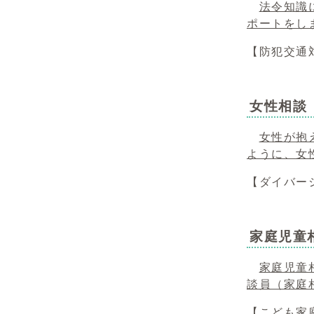
法令知識
ポートをし
【防犯交通対
女性相談
女性が抱
ように、女
【ダイバーシ
家庭児童
家庭児童
談員（家庭
【こども家庭