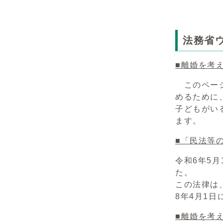
法務省
■離婚を考
このページ
めるために
子どもがい
ます。
■「民法等
令和6年5
た。
この法律は
8年4月1
■離婚を考