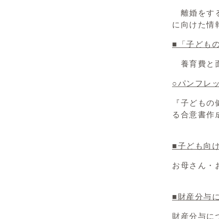
離婚をする
に向けた情
■「子ども
養育費と面
○パンフレッ
『子どもの
る合意書作
■子ども向
お母さん・
■財産分与
財産分与に