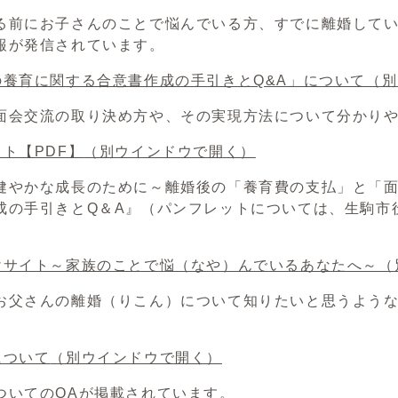
前にお子さんのことで悩んでいる方、すでに離婚してい
報が発信されています。
の養育に関する合意書作成の手引きとQ&A」について
（別
会交流の取り決め方や、その実現方法について分かりや
ト【PDF】
（別ウインドウで開く）
健やかな成長のために～離婚後の「養育費の支払」と「
成の手引きとQ＆A』（パンフレットについては、生駒市
けサイト～家族のことで悩（なや）んでいるあなたへ～
（
お父さんの離婚（りこん）について知りたいと思うよう
について
（別ウインドウで開く）
ついてのQAが掲載されています。