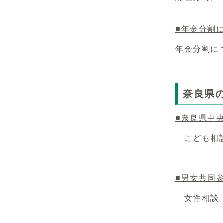
■年金分割
年金分割に
奈良県
■奈良県中
こども相談
■男女共同
女性相談（