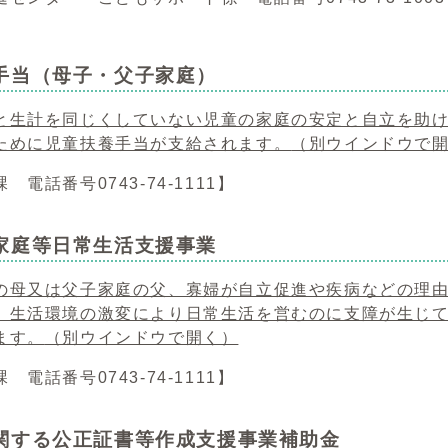
手当（母子・父子家庭）
と生計を同じくしていない児童の家庭の安定と自立を助
ために児童扶養手当が支給されます。
（別ウインドウで
 電話番号0743-74-1111】
家庭等日常生活支援事業
の母又は父子家庭の父、寡婦が自立促進や疾病などの理
、生活環境の激変により日常生活を営むのに支障が生じ
ます。
（別ウインドウで開く）
 電話番号0743-74-1111】
関する公正証書等作成支援事業補助金