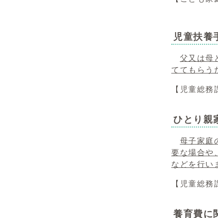
児童扶養
父又は母
ててもらう
【児童総務課
ひとり親
母子家庭
要な場合や
などを行い
【児童総務課
養育費に