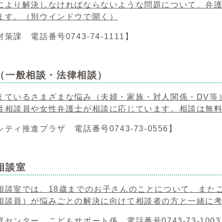
により解決しなければならないような問題について、弁
ます。
（別ウインドウで開く）
策課 電話番号0743-74-1111】
（一般相談・法律相談）
えているさまざまな悩み（夫婦・家族・対人関係・DV等
性相談員や女性弁護士が相談に応じています。相談は無
ティ推進プラザ 電話番号0743-73-0556】
相談室
相談室では、18歳までのお子さんのことについて、また
相談員）が悩みごとの解決に向けて相談者の方と一緒に
センター こどもサポート係 電話番号0743-73-100