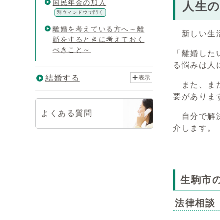
国民年金の加入
人生
別ウィンドウで開く
離婚を考えている方へ～離
新しい生活
婚をするときに考えておく
べきこと～
「離婚した
る悩みは人
結婚する
表示
また、まだ
要がありま
よくある質問
自分で解決
介します。
生駒市
法律相談