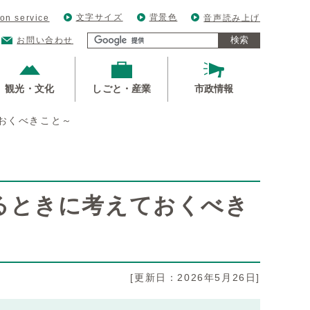
文字サイズ
背景色
ion service
音声読み上げ
検索
お問い合わせ
観光・文化
しごと・産業
市政情報
おくべきこと～
るときに考えておくべき
[更新日：2026年5月26日]