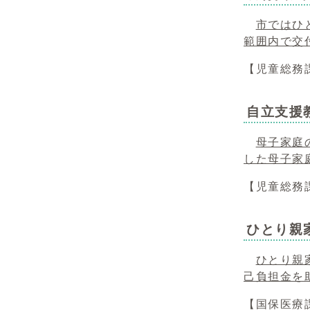
市ではひ
範囲内で交
【児童総務課
自立支援
母子家庭
した母子家
【児童総務課
ひとり親
ひとり親
己負担金を
【国保医療課