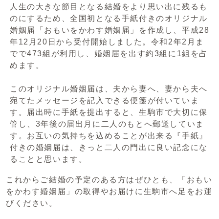
人生の大きな節目となる結婚をより思い出に残るも
のにするため、全国初となる手紙付きのオリジナル
婚姻届「おもいをかわす婚姻届」を作成し、平成28
年12月20日から受付開始しました。令和2年2月ま
でで473組が利用し、婚姻届を出す約3組に1組を占
めます。
このオリジナル婚姻届は、夫から妻へ、妻から夫へ
宛てたメッセージを記入できる便箋が付いていま
す。届出時に手紙を提出すると、生駒市で大切に保
管し、3年後の届出月に二人のもとへ郵送していま
す。お互いの気持ちを込めることが出来る『手紙』
付きの婚姻届は、きっと二人の門出に良い記念にな
ることと思います。
これからご結婚の予定のある方はぜひとも、「おもい
をかわす婚姻届」の取得やお届けに生駒市へ足をお運
びください。