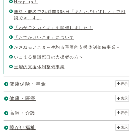
Heap up！
無料・匿名で24時間365日「あなたのいばしょ」で相
談できます。
「わがごとカイギ」を開催しました！
「おでかけいこま」について
かさねるいこま～生駒市重層的支援体制整備事業～
いこまる相談窓口の支援者の方へ
重層的支援体制整備事業
健康保険・年金
表示
健康・医療
表示
高齢・介護
表示
障がい福祉
表示