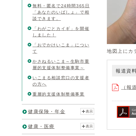
無料・匿名で24時間365日
「あなたのいばしょ」で相
談できます。
「わがごとカイギ」を開催
しました！
「おでかけいこま」につい
地図上にカ
て
かさねるいこま～生駒市重
層的支援体制整備事業～
報道資
いこまる相談窓口の支援者
の方へ
（報道
重層的支援体制整備事業
健康保険・年金
表示
健康・医療
表示