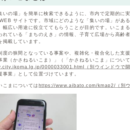
いの場」を簡単に検索できるように、市内で定期的に実
 WEB サイトです。市域にどのような「集いの場」があ
、幅広い用途に役立ててもらうことが目的です。いこま
われている「まちのえき」の情報、子育て広場から高齢
を掲載しています。
度の狭間となっている事案や、複雑化・複合化した支援
事業（かさねるいこま）」（「かさねるいこま」につい
w.city.ikoma.lg.jp/0000033001.html
（別ウインドウで
援事業」として位置づけています。
いこまについては
https://www.aibato.com/kmap2/
（別