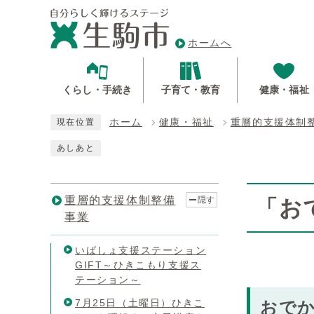
ホームへ
くらし・手続き
子育て・教育
健康・福祉
ホーム
健康・福祉
重層的支援体制
現在位置
あしあと
重層的支援体制整備
隠す
「お
事業
いばしょ支援ステーション
GIFT～ひきこもり支援ス
テーション～
7月25日（土曜日）ひきこ
おで