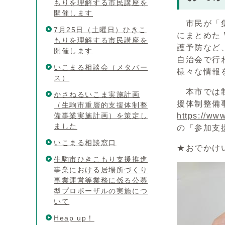
もりを理解する市民講座を
開催します
市民が「集
7月25日（土曜日）ひきこ
にまとめた
もりを理解する市民講座を
護予防など
開催します
自治会で行
いこまる相談会（メタバー
様々な情報
ス）
本市では制
かさねるいこま実施計画
援体制整備
（生駒市重層的支援体制整
備事業実施計画）を策定し
https://ww
ました
の「参加支
いこまる相談窓口
★おでかけ
生駒市ひきこもり支援推進
事業における居場所づくり
事業運営等業務に係る公募
型プロポーザルの実施につ
いて
Heap up！