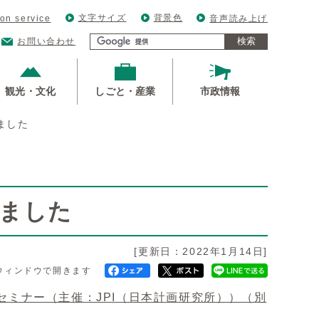
文字サイズ
背景色
ion service
音声読み上げ
検索
お問い合わせ
観光・文化
しごと・産業
市政情報
ました
しました
[更新日：2022年1月14日]
ウィンドウで開きます
別セミナー（主催：JPI（日本計画研究所））
（別