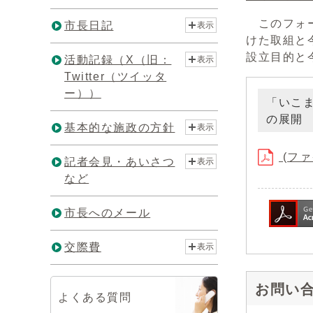
このフォー
市長日記
表示
けた取組と
設立目的と
活動記録（X（旧：
表示
Twitter（ツイッタ
ー））
「いこ
の展開
基本的な施政の方針
表示
(ファイ
記者会見・あいさつ
表示
など
市長へのメール
交際費
表示
お問い
よくある質問