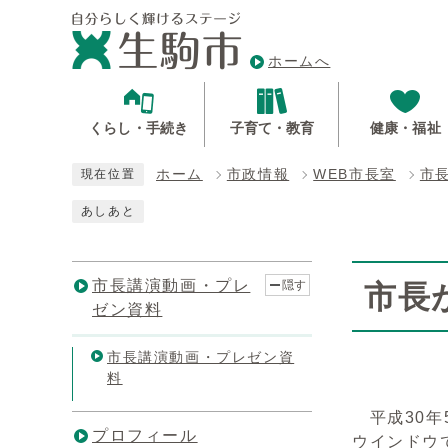
ホームへ
くらし・手続き
子育て・教育
健康・福祉
ホーム
市政情報
WEB市長室
市
現在位置
あしあと
市長講演動画・プレ
隠す
市長
ゼン資料
市長講演動画・プレゼン資
料
平成30年
プロフィール
ウインドウ