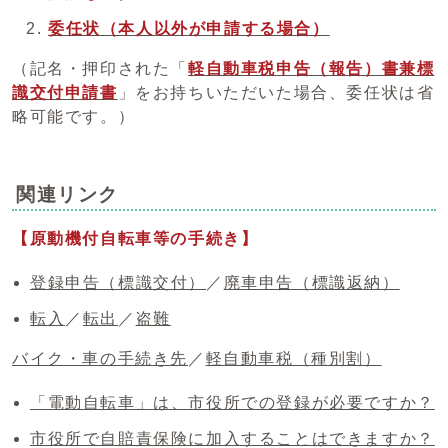
委任状（本人以外が申請する場合）
（記名・押印された「
軽自動車税申告（報告）書兼標
識交付申請書
」をお持ちいただいた場合、委任状は省
略可能です。）
関連リンク
【原動機付自転車等の手続き】
登録申告（標識交付）
／
廃車申告（標識返納）
転入
／
転出
／
盗難
バイク・車の手続き先
／
軽自動車税（種別割）
「電動自転車」は、市役所での登録が必要ですか？
市役所で自賠責保険に加入することはできますか？