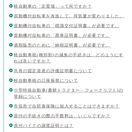
軽自動車の「定置場」って何ですか？
原動機付自転車を改造して、排気量が変わりました。
原動機付自転車の「標識交付証明書」が必要です。
原動機付自転車の「廃車証明書」が必要です。
酒類販売のために「納税証明書」が必要です。
軽自動車税(種別割)の減免の手続きは、どのようにす
れば良いですか？
共有の固定資産の評価証明書について
軽自動車税の口座振替について
小型特殊自動車(農耕トラクター・フォークリフト)の
登録について
市役所で自賠責保険に加入することはできますか？
原付の手続きの際の手数料は、いくらですか？
原付バイクの譲渡証明とは？