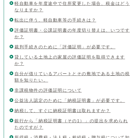
軽自動車を年度途中で住所変更した場合、税金はどう
なりますか？
転出に伴う、軽自動車等の手続きは？
評価証明書・公課証明書の年度切り替えは、いつです
か？
裁判手続きのために「評価証明」が必要です。
貸している土地上の家屋の評価証明を取得できます
か？
自分が借りているアパートとその敷地である土地の税
額を知りたい。
非課税物件の評価証明について
公益法人認定のために「納税証明書」が必要です。
納税して、すぐに納税証明書は取れますか？
銀行から「納税証明書（その1）」の提出を求められ
たのですが？
所得税・消費税・法人税・相続税・贈与税について知