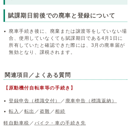
賦課期日前後での廃車と登録について
廃車手続き後に、廃棄または譲渡等をしていない場
合、使用していなくても賦課期日である4月1日に
所有していたと確認できた際には、3月の廃車届が
無効となり、課税されます。
関連項目／よくある質問
【原動機付自転車等の手続き】
登録申告（標識交付）
／
廃車申告（標識返納）
転入
／
転出
／
盗難
／
相続
軽自動車税
／
バイク・車の手続き先