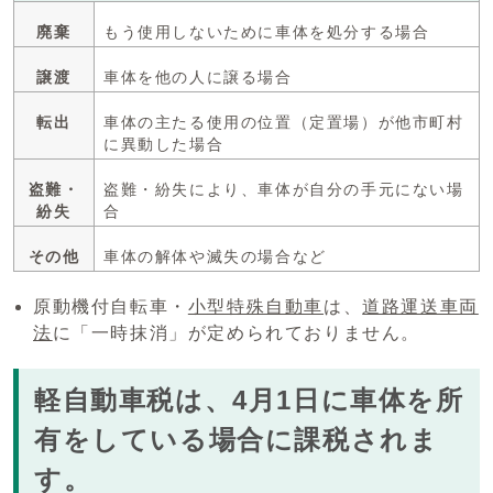
廃棄
もう使用しないために車体を処分する場合
譲渡
車体を他の人に譲る場合
転出
車体の主たる使用の位置（定置場）が他市町村
に異動した場合
盗難・
盗難・紛失により、車体が自分の手元にない場
紛失
合
その他
車体の解体や滅失の場合など
原動機付自転車・
小型特殊自動車
は、
道路運送車両
法
に「一時抹消」が定められておりません。
軽自動車税は、4月1日に車体を所
有をしている場合に課税されま
す。