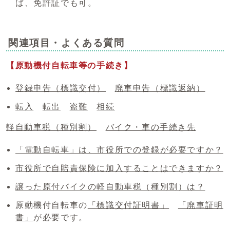
ば、免許証でも可。
関連項目・よくある質問
【原動機付自転車等の手続き】
登録申告（標識交付）
廃車申告（標識返納）
転入
転出
盗難
相続
軽自動車税（種別割）
バイク・車の手続き先
「電動自転車」は、市役所での登録が必要ですか？
市役所で自賠責保険に加入することはできますか？
譲った原付バイクの軽自動車税（種別割）は？
原動機付自転車の
「標識交付証明書」
「廃車証明
書」
が必要です。