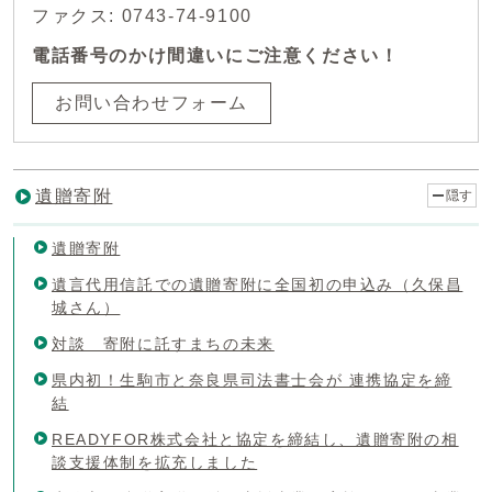
ファクス: 0743-74-9100
電話番号のかけ間違いにご注意ください！
お問い合わせフォーム
遺贈寄附
隠す
遺贈寄附
遺言代用信託での遺贈寄附に全国初の申込み（久保昌
城さん）
対談 寄附に託すまちの未来
県内初！生駒市と奈良県司法書士会が 連携協定を締
結
READYFOR株式会社と協定を締結し、遺贈寄附の相
談支援体制を拡充しました