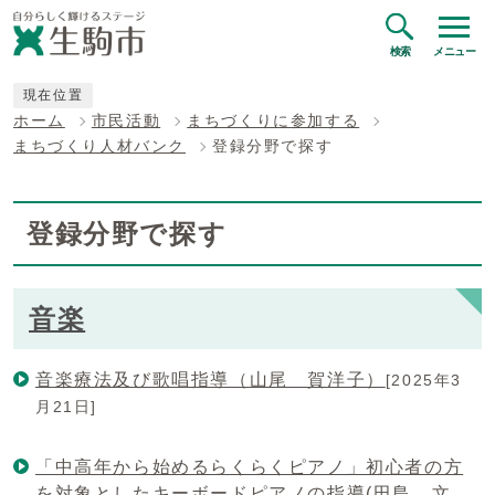
検索
メニュー
現在位置
ホーム
市民活動
まちづくりに参加する
まちづくり人材バンク
登録分野で探す
登録分野で探す
音楽
音楽療法及び歌唱指導（山尾 賀洋子）
[2025年3
月21日]
「中高年から始めるらくらくピアノ」初心者の方
を対象としたキーボードピアノの指導(田島 文