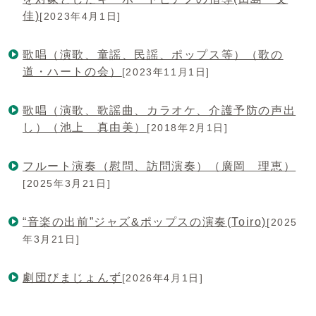
佳)
[2023年4月1日]
歌唱（演歌、童謡、民謡、ポップス等）（歌の
道・ハートの会）
[2023年11月1日]
歌唱（演歌、歌謡曲、カラオケ、介護予防の声出
し）（池上 真由美）
[2018年2月1日]
フルート演奏（慰問、訪問演奏）（廣岡 理恵）
[2025年3月21日]
“音楽の出前”ジャズ&ポップスの演奏(Toiro)
[2025
年3月21日]
劇団びまじょんず
[2026年4月1日]