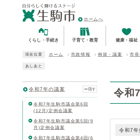
ホームへ
くらし・手続き
子育て・教育
健康・福祉
ホーム
市政情報
例規・議案
市長
現在位置
あしあと
令和7年の議案
隠す
令和
令和7年生駒市議会第6回
(12月)定例会議案
令和7年生駒市議会第5回(9
月)定例会議案
令和7年
令和7年生駒市議会第4回(6