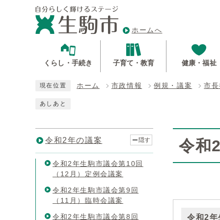
ホームへ
くらし・手続き
子育て・教育
健康・福祉
ホーム
市政情報
例規・議案
市長
現在位置
あしあと
令和2年の議案
隠す
令和
令和2年生駒市議会第10回
（12月）定例会議案
令和2年生駒市議会第9回
（11月）臨時会議案
令和2年生駒市議会第8回
令和2年