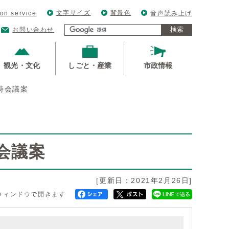
文字サイズ
背景色
ion service
音声読み上げ
検索
お問い合わせ
観光・文化
しごと・産業
市政情報
臨時会議案
時会議案
[更新日：2021年2月26日]
ウィンドウで開きます