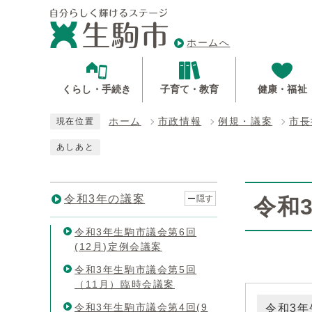
ホームへ
くらし・手続き
子育て・教育
健康・福祉
ホーム
市政情報
例規・議案
市長
現在位置
あしあと
令和3年の議案
隠す
令和
令和3年生駒市議会第6回
(12月)定例会議案
令和3年生駒市議会第5回
（11月）臨時会議案
令和3年生駒市議会第4回(9
令和3年