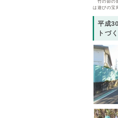
竹の節の部
は遊びの宝
平成3
トづ