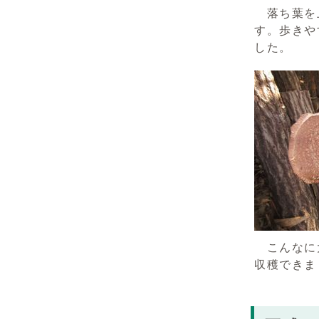
落ち葉を
す。歩きや
した。
こんなに
収穫できま