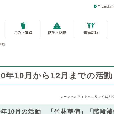
Translat
ごみ・道路
防災・防犯
市民活動
活動
30年10月から12月までの活動
ソーシャルサイトへのリンクは別
0年10月の活動 「竹林整備」「階段