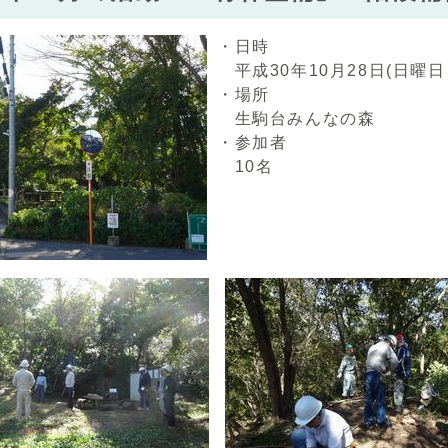
・日時
平成30年10月28日(日曜日
・場所
生駒台みんなの森
・参加者
10名