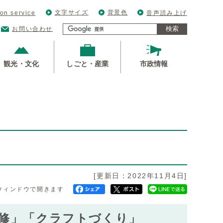
文字サイズ
背景色
ion service
音声読み上げ
検索
お問い合わせ
観光・文化
しごと・産業
市政情報
[更新日：2022年11月4日]
ウィンドウで開きます
補修」「クラフトづくり」