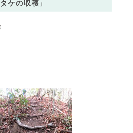
イタケの収穫」
）