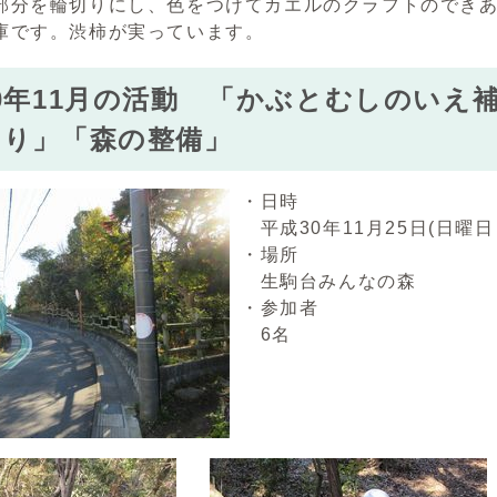
分を輪切りにし、色をつけてカエルのクラフトのできあ
庫です。渋柿が実っています。
0年11月の活動 「かぶとむしのいえ
くり」「森の整備」
・日時
平成30年11月25日(日曜日
・場所
生駒台みんなの森
・参加者
6名