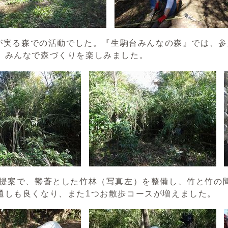
が実る森での活動でした。『生駒台みんなの森』では、参
、みんなで森づくりを楽しみました。
案で、鬱蒼とした竹林（写真左）を整備し、竹と竹の間
通しも良くなり、また1つお散歩コースが増えました。