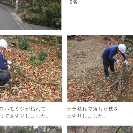
2名
ロハモミジが枯れて
ナラ枯れで落ちた枝を
って玉切りしました。
玉切りしました。