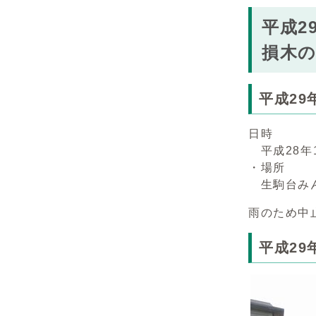
平成2
損木
平成29
日時
平成28年1
・場所
生駒台み
雨のため中
平成2