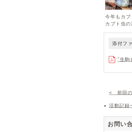
今年もカブ
カブト虫の
添付フ
"生駒
< 前回
活動記録
お問い