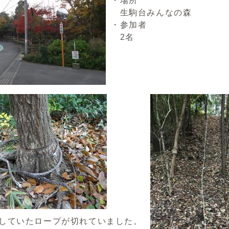
・場所
生駒台みんなの森
・参加者
2名
していたロープが切れていました。