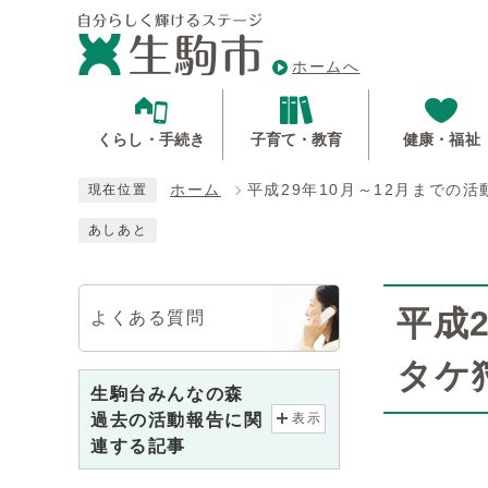
ホームへ
くらし・手続き
子育て・教育
健康・福祉
ホーム
平成29年10月～12月まで
現在位置
あしあと
平成
よくある質問
タケ
生駒台みんなの森
過去の活動報告に関
表示
連する記事