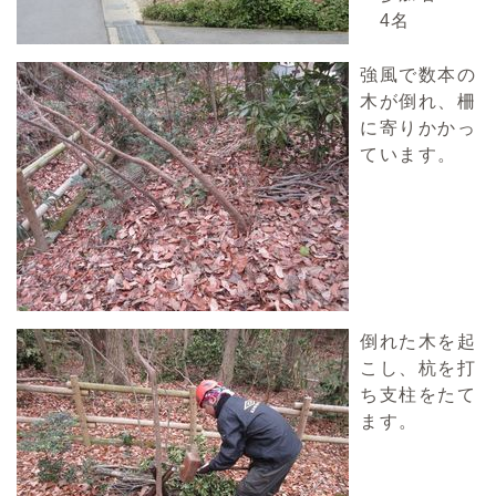
4名
強風で数本の
木が倒れ、柵
に寄りかかっ
ています。
倒れた木を起
こし、杭を打
ち支柱をたて
ます。