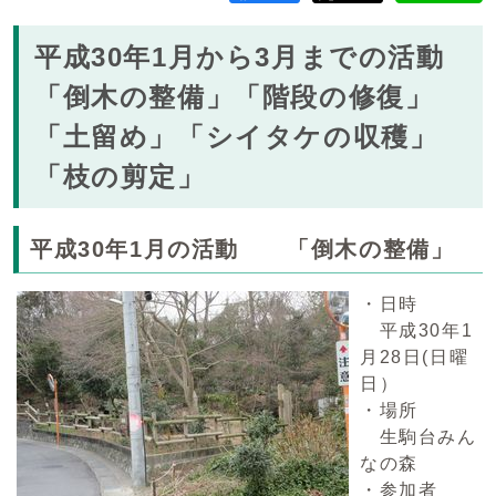
平成30年1月から3月までの活動
「倒木の整備」「階段の修復」
「土留め」「シイタケの収穫」
「枝の剪定」
平成30年1月の活動 「倒木の整備」
・日時
平成30年1
月28日(日曜
日）
・場所
生駒台みん
なの森
・参加者