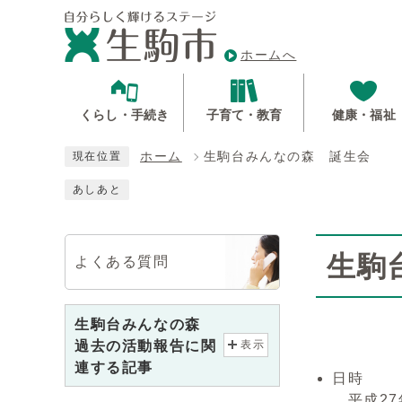
ホームへ
くらし・手続き
子育て・教育
健康・福祉
ホーム
生駒台みんなの森 誕生会
現在位置
あしあと
生駒
よくある質問
生駒台みんなの森
過去の活動報告に関
表示
連する記事
日時
平成27