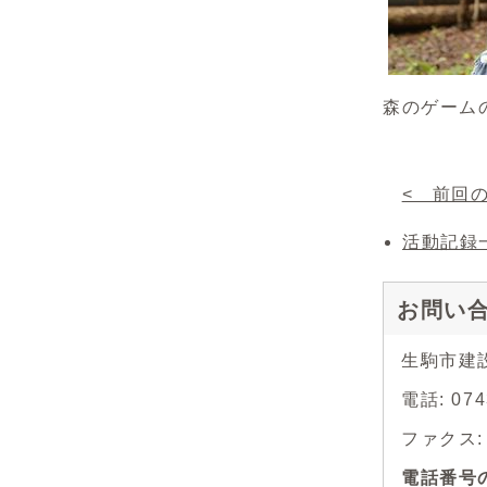
森のゲーム
< 前回
活動記録
お問い
生駒市建
電話: 0
ファクス: 0
電話番号