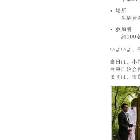
場所
生駒台
参加者
約100
いよいよ、
当日は、小
台東自治会
まずは、市