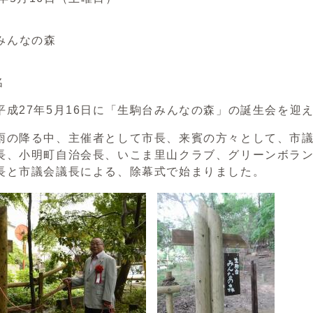
みんなの森
名
平成27年5月16日に「生駒台みんなの森」の誕生会を迎
雨の降る中、主催者として市長、来賓の方々として、市
長、小明町自治会長、いこま里山クラブ、グリーンボラン
長と市議会議長による、除幕式で始まりました。