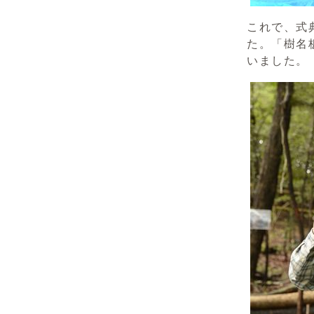
これで、式
た。「樹名
いました。