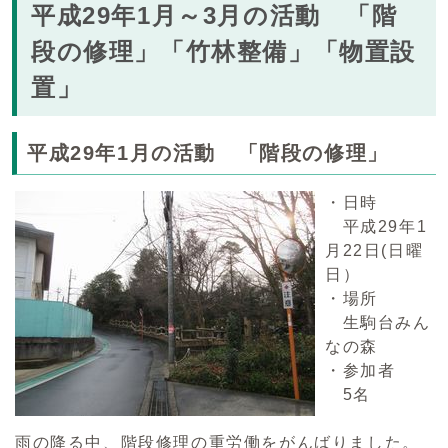
平成29年1月～3月の活動 「階
段の修理」「竹林整備」「物置設
置」
平成29年1月の活動 「階段の修理」
・日時
平成29年1
月22日(日曜
日）
・場所
生駒台みん
なの森
・参加者
5名
雨の降る中、階段修理の重労働をがんばりました。