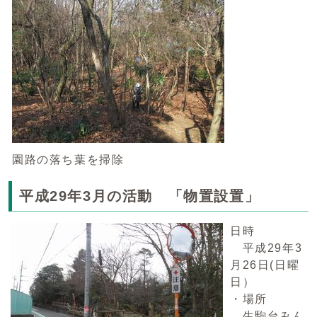
園路の落ち葉を掃除
平成29年3月の活動 「物置設置」
日時
平成29年3
月26日(日曜
日）
・場所
生駒台みん