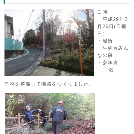
日時
平成29年2
月26日(日曜
日）
・場所
生駒台みん
なの森
・参加者
11名
竹林を整備して園路をつくりました。