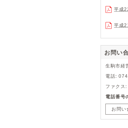
平成2
平成2
お問い
生駒市経
電話: 07
ファクス: 0
電話番号
お問い