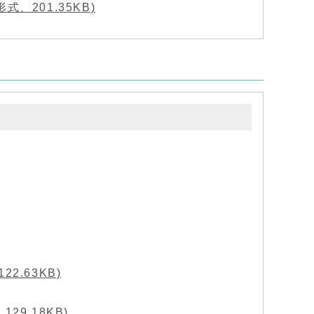
、201.35KB)
2.63KB)
29.18KB)