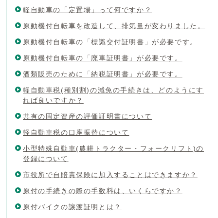
軽自動車の「定置場」って何ですか？
原動機付自転車を改造して、排気量が変わりました。
原動機付自転車の「標識交付証明書」が必要です。
原動機付自転車の「廃車証明書」が必要です。
酒類販売のために「納税証明書」が必要です。
軽自動車税(種別割)の減免の手続きは、どのようにす
れば良いですか？
共有の固定資産の評価証明書について
軽自動車税の口座振替について
小型特殊自動車(農耕トラクター・フォークリフト)の
登録について
市役所で自賠責保険に加入することはできますか？
原付の手続きの際の手数料は、いくらですか？
原付バイクの譲渡証明とは？