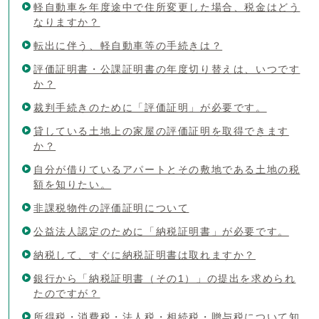
軽自動車を年度途中で住所変更した場合、税金はどう
なりますか？
転出に伴う、軽自動車等の手続きは？
評価証明書・公課証明書の年度切り替えは、いつです
か？
裁判手続きのために「評価証明」が必要です。
貸している土地上の家屋の評価証明を取得できます
か？
自分が借りているアパートとその敷地である土地の税
額を知りたい。
非課税物件の評価証明について
公益法人認定のために「納税証明書」が必要です。
納税して、すぐに納税証明書は取れますか？
銀行から「納税証明書（その1）」の提出を求められ
たのですが？
所得税・消費税・法人税・相続税・贈与税について知