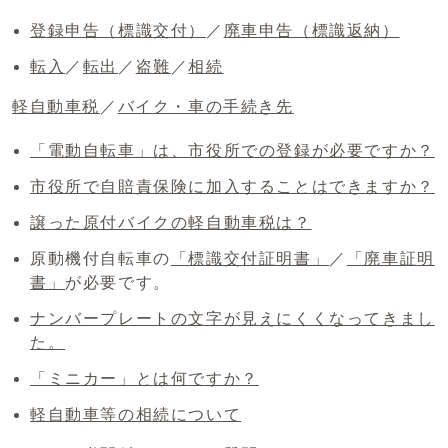
登録申告（標識交付）
／
廃車申告（標識返納）
転入
／
転出
／
盗難
／
相続
軽自動車税
／
バイク・車の手続き先
「電動自転車」は、市役所での登録が必要ですか？
市役所で自賠責保険に加入することはできますか？
譲った原付バイクの軽自動車税は？
原動機付自転車の
「標識交付証明書」
／
「廃車証明
書」
が必要です。
ナンバープレートの文字が見えにくくなってきまし
た。
「ミニカー」とは何ですか？
軽自動車等の相続について