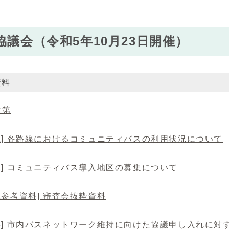
協議会（令和5年10月23日開催）
資料
次第
1] 各路線におけるコミュニティバスの利用状況について
2] コミュニティバス導入地区の募集について
2参考資料] 審査会抜粋資料
料3] 市内バスネットワーク維持に向けた協議申し入れに対