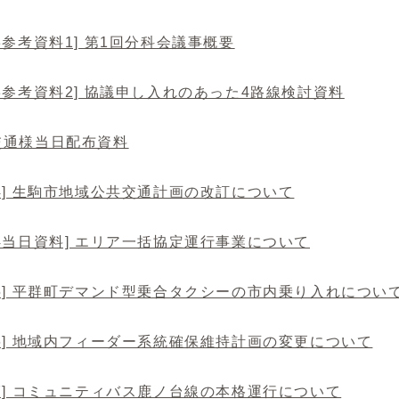
3参考資料1] 第1回分科会議事概要
3参考資料2] 協議申し入れのあった4路線検討資料
交通様当日配布資料
4] 生駒市地域公共交通計画の改訂について
4当日資料] エリア一括協定運行事業について
5] 平群町デマンド型乗合タクシーの市内乗り入れについ
6] 地域内フィーダー系統確保維持計画の変更について
7] コミュニティバス鹿ノ台線の本格運行について