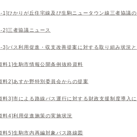
5-1]ひかりが丘住宅線及び生駒ニュータウン線三者協議
5-2]三者協議ニュース
5-3]バス利用促進・収支改善提案に対する取り組み状況と
資料1]生駒市情報公開条例抜粋資料
資料2]あすか野特別委員会からの提案
考資料3]市による路線バス運行に対する財政支援制度導入
資料4]利用促進施策の実施状況
資料5]生駒市内再編対象バス路線図