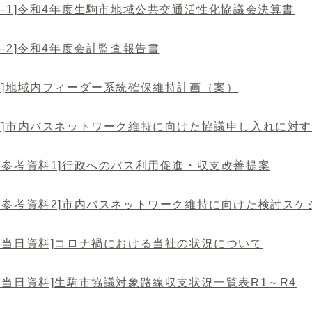
5-1]令和4年度生駒市地域公共交通活性化協議会決算書
5-2]令和4年度会計監査報告書
6]地域内フィーダー系統確保維持計画（案）
料7]市内バスネットワーク維持に向けた協議申し入れに対
7参考資料1]行政へのバス利用促進・収支改善提案
7参考資料2]市内バスネットワーク維持に向けた検討スケ
料7当日資料]コロナ禍における当社の状況について
7当日資料]生駒市協議対象路線収支状況一覧表R1～R4