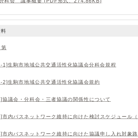
分科会 議事概要 (PDF形式、274.86KB)
資料
次第
1-1]生駒市地域公共交通活性化協議会分科会規程
1-2]生駒市地域公共交通活性化協議会規約
料2]協議会・分科会・三者協議の関係性について
料3]市内バスネットワーク維持に向けた検討スケジュール
4]市内バスネットワーク維持に向けた協議申し入れ対象路線の