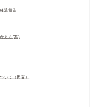
の経過報告
考え方(案)
について（提言）