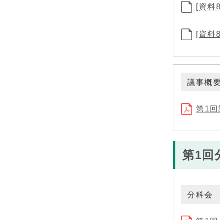
[資料
[資料
議事概
第1
第1回
分科会