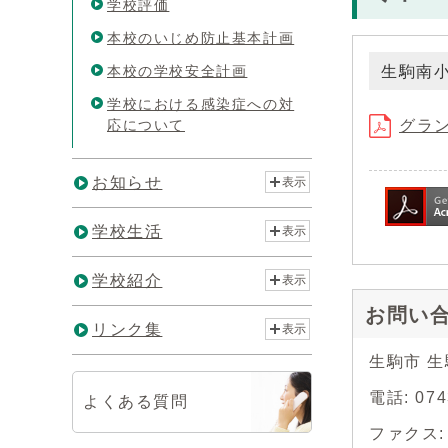
学校評価
本校のいじめ防止基本計画
本校の学校安全計画
生駒南
学校における感染症への対
応について
グラン
お知らせ
表示
学校生活
表示
学校紹介
表示
お問い
リンク集
表示
生駒市 
電話: 074
よくある質問
ファクス: 0