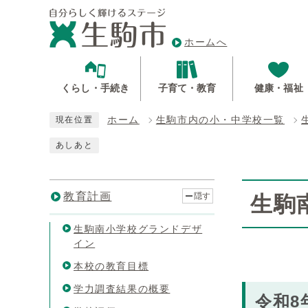
ホームへ
くらし・手続き
子育て・教育
健康・福祉
ホーム
生駒市内の小・中学校一覧
現在位置
あしあと
教育計画
隠す
生駒
生駒南小学校グランドデザ
イン
本校の教育目標
学力調査結果の概要
令和8