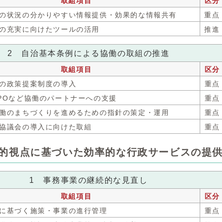
取組項目
区分
運営の状況の分かりやすい情報提供・効果的な情報共有
重点
有の充実に向けたツールの活用
推進
2 自治基本条例による協働の取組の推進
取組項目
区分
らの政策提案制度の導入
重点
NPOなど協働のパートナーへの支援
重点
と協働のまちづくりを進めるための指針の策定・運用
重点
治協議会の導入に向けた取組
重点
営的視点に基づいた効率的な行政サービスの提
1 事務事業の継続的な見直し
取組項目
区分
画に基づく施策・事業の進行管理
重点