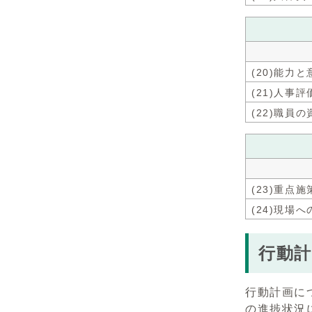
(20)能力
(21)人事
(22)職員
(23)重
(24)現場
行動
行動計画に
の進捗状況