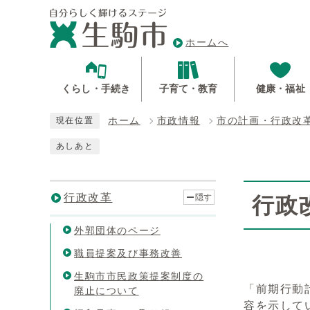
ホームへ
くらし・手続き
子育て・教育
健康・福祉
ホーム
市政情報
市の計画・行政改
現在位置
あしあと
行政改革
隠す
行政
外郭団体のページ
職員提案及び事務改善
生駒市市民政策提案制度の
「前期行動
廃止について
容を示して