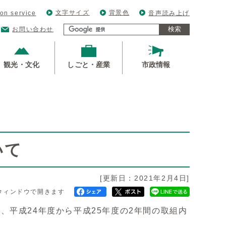
文字サイズ
背景色
ion service
音声読み上げ
検索
お問い合わせ
観光・文化
しごと・産業
市政情報
いて
[更新日：2021年2月4日]
ウィンドウで開きます
平成24年度から平成25年度の2年間の取組内