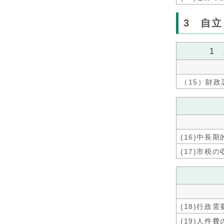
3 自
1
（15）財
(16)中長
(17)市税
(18)行政
(19)人