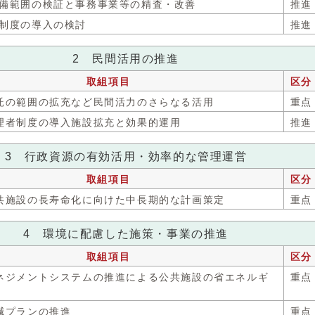
の守備範囲の検証と事務事業等の精査・改善
推進
査制度の導入の検討
推進
2 民間活用の推進
取組項目
区分
委託の範囲の拡充など民間活力のさらなる活用
重点
管理者制度の導入施設拡充と効果的運用
推進
3 行政資源の有効活用・効率的な管理運営
取組項目
区分
存公共施設の長寿命化に向けた中長期的な計画策定
重点
4 環境に配慮した施策・事業の推進
取組項目
区分
境マネジメントシステムの推進による公共施設の省エネルギ
重点
半減プランの推進
重点