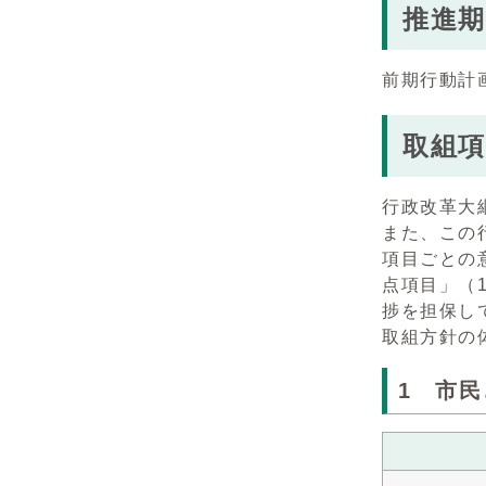
推進期
前期行動計
取組項
行政改革大
また、この
項目ごとの
点項目」（
捗を担保し
取組方針の
1 市