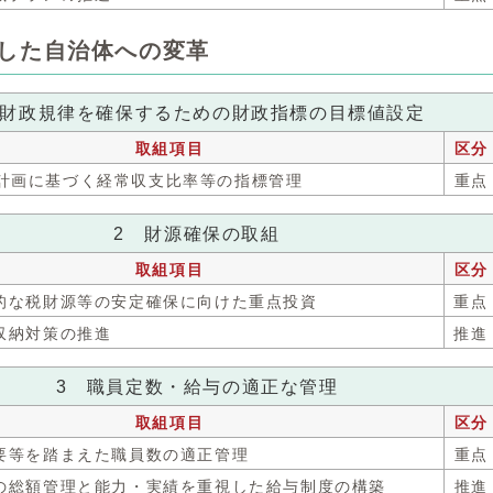
立した自治体への変革
 財政規律を確保するための財政指標の目標値設定
取組項目
区分
政計画に基づく経常収支比率等の指標管理
重点
2 財源確保の取組
取組項目
区分
期的な税財源等の安定確保に向けた重点投資
重点
の収納対策の推進
推進
3 職員定数・給与の適正な管理
取組項目
区分
需要等を踏まえた職員数の適正管理
重点
件費の総額管理と能力・実績を重視した給与制度の構築
推進