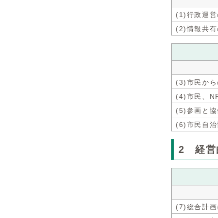
(1)行政
(2)情報共
(3)市民か
(4)市民、
(5)参画
(6)市民自
2 経
(7)総合計