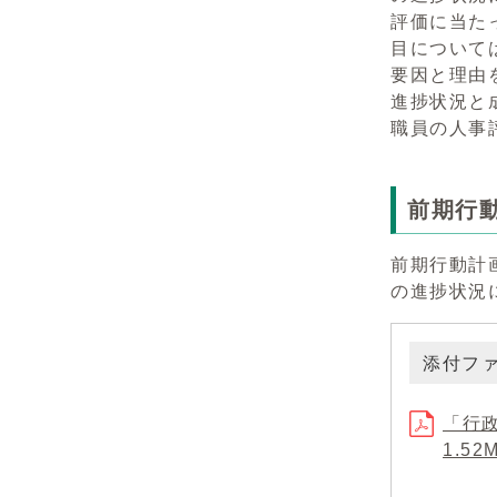
評価に当た
目について
要因と理由
進捗状況と
職員の人事
前期行
前期行動計
の進捗状況
添付フ
「行政
1.52