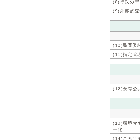
(8)行政
(9)外部監
(10)民間
(11)指定
(12)既
(13)環
ー化
(14)ごみ