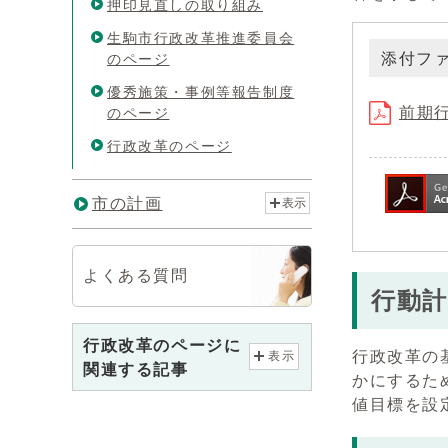
押印見直しの取り組み
生駒市行政改革推進委員会
添付フ
のページ
優秀施策・事例等報告制度
前期行
のページ
行政改革のページ
市の計画
表示
よくある質問
行動
行政改革のページに
行政改革の
表示
関連する記事
かにするた
値目標を設