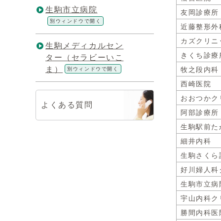
生駒市立病院
友岡診療所
別ウィンドウで開く
近藤整形外
カズクリニ
生駒メディカルセン
きくち診療
ター（セラビーいこ
ま）
別ウィンドウで開く
牧之段内科
西崎医院
おおつかク
よくある質問
阿部診療所
生駒駅前た
細井内科
生駒さくら
好川婦人科
生駒市立病
宇山内科ク
勝間内科医