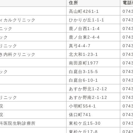
住所
電話
高山町4261-1
074
ィカルクリニック
ひかりが丘1-1-1
074
ニック
鹿ノ台西1-1-4
074
ック
鹿ノ台東2-4-4
074
リニック
真弓4-4-7
074
き内科クリニック
北大和1-23-1
074
南田原町1977
074
ック
白庭台3-15-5
074
白庭台6-10-1
074
あすか野北1-2-12
074
リニック
あすか野南2-1-12
074
院
小明町554-1
074
院
俵口町741
074
科医院生駒診療所
東松ケ丘15-30
074
東松ケ丘17-8
074