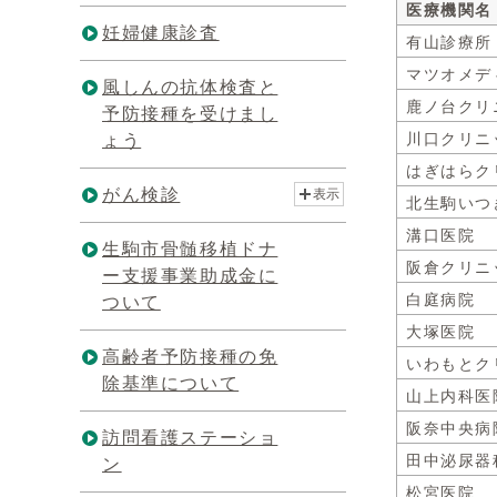
医療機関名
妊婦健康診査
有山診療所
マツオメデ
風しんの抗体検査と
鹿ノ台クリ
予防接種を受けまし
ょう
川口クリニ
はぎはらク
がん検診
表示
北生駒いつ
溝口医院
生駒市骨髄移植ドナ
阪倉クリニ
ー支援事業助成金に
白庭病院
ついて
大塚医院
高齢者予防接種の免
いわもとク
除基準について
山上内科医
阪奈中央病
訪問看護ステーショ
田中泌尿器
ン
松宮医院