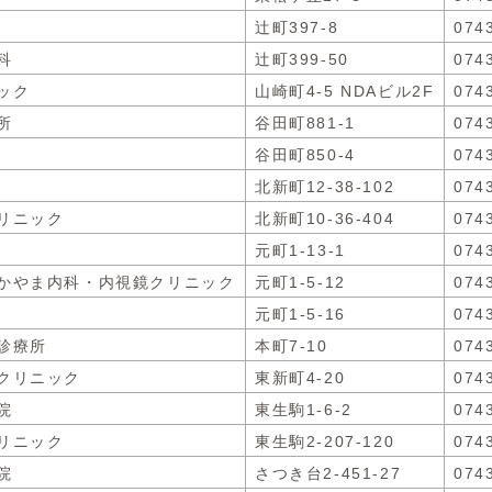
辻町397-8
074
科
辻町399-50
074
ック
山崎町4-5 NDAビル2F
074
所
谷田町881-1
074
谷田町850-4
074
北新町12-38-102
074
リニック
北新町10-36-404
074
元町1-13-1
074
かやま内科・内視鏡クリニック
元町1-5-12
074
元町1-5-16
074
診療所
本町7-10
074
クリニック
東新町4-20
074
院
東生駒1-6-2
074
リニック
東生駒2-207-120
074
院
さつき台2-451-27
074