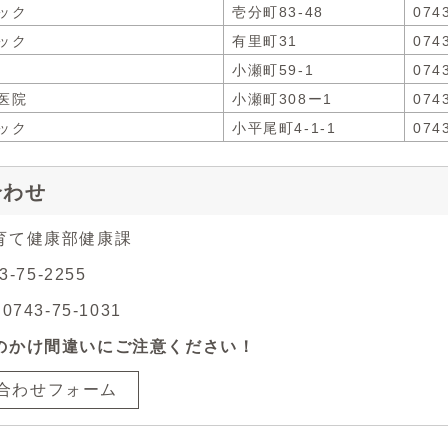
ック
壱分町83-48
074
ック
有里町31
074
小瀬町59-1
074
医院
小瀬町308ー1
074
ック
小平尾町4-1-1
074
合わせ
育て健康部健康課
3-75-2255
743-75-1031
のかけ間違いにご注意ください！
合わせフォーム