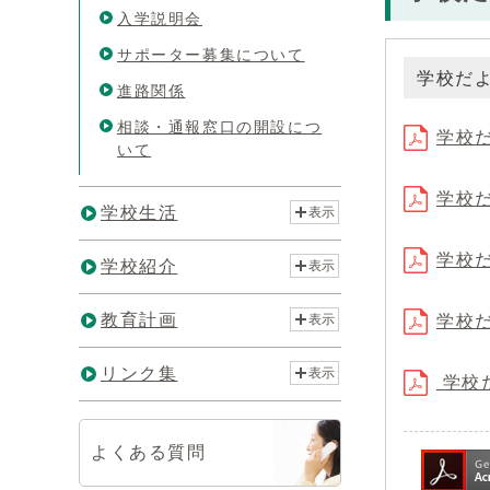
入学説明会
サポーター募集について
学校だよ
進路関係
相談・通報窓口の開設につ
学校だ
いて
学校だ
学校生活
表示
学校だ
学校紹介
表示
教育計画
学校だ
表示
リンク集
表示
学校だ
よくある質問