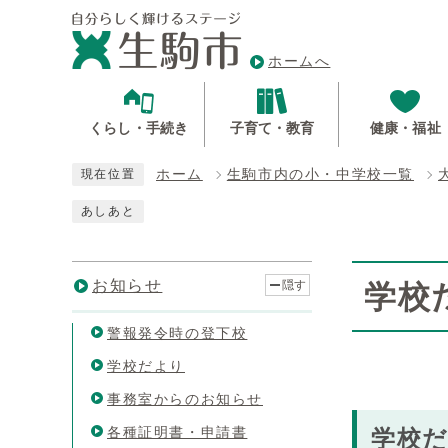
ホームへ
くらし・手続き
子育て・教育
健康・福祉
ホーム
生駒市内の小・中学校一覧
現在位置
あしあと
お知らせ
隠す
学校
警報発令時の登下校
学校だより
事務室からのお知らせ
各種証明書・申請書
学校