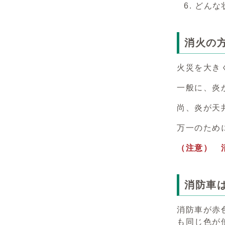
どんな
消火の
火災を大き
一般に、炎
尚、炎が天
万一のため
（注意） 
消防車
消防車が赤
も同じ色が