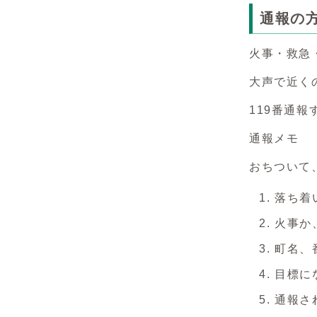
通報の
火事・救急・
大声で近く
119番通
通報メモ
おちついて
落ち着
火事か
町名、
目標に
通報さ