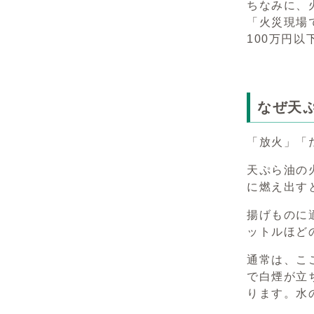
ちなみに、
「火災現場
100万円
なぜ天
「放火」「
天ぷら油の
に燃え出す
揚げものに
ットルほど
通常は、こ
で白煙が立
ります。水