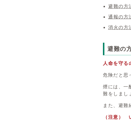
避難の方
通報の方
消火の方
避難の
人命を守る
危険だと思
煙には、一
難をしまし
また、避難
（注意） 