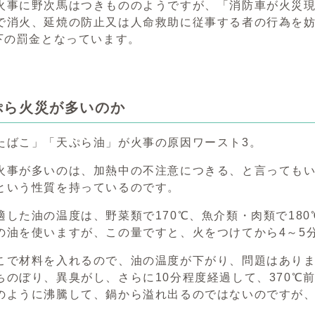
火事に野次馬はつきもののようですが、「消防車が火災
で消火、延焼の防止又は人命救助に従事する者の行為を妨
以下の罰金となっています。
ぷら火災が多いのか
たばこ」「天ぷら油」が火事の原因ワースト3。
火事が多いのは、加熱中の不注意につきる、と言っても
という性質を持っているのです。
適した油の温度は、野菜類で170℃、魚介類・肉類で18
の油を使いますが、この量ですと、火をつけてから4～5
こで材料を入れるので、油の温度が下がり、問題はありま
ちのぼり、異臭がし、さらに10分程度経過して、370℃
のように沸騰して、鍋から溢れ出るのではないのですが