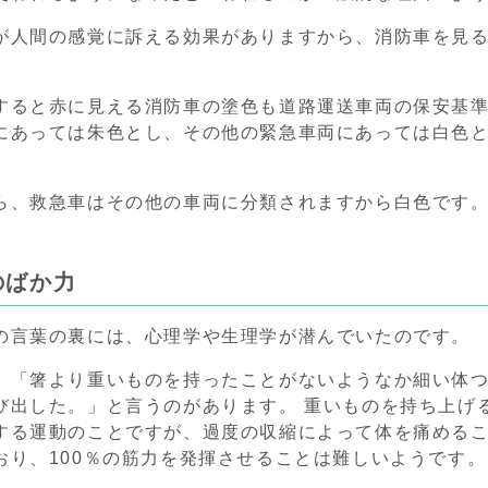
が人間の感覚に訴える効果がありますから、消防車を見
すると赤に見える消防車の塗色も道路運送車両の保安基
にあっては朱色とし、その他の緊急車両にあっては白色
。
ら、救急車はその他の車両に分類されますから白色です
のばか力
の言葉の裏には、心理学や生理学が潜んでいたのです。
、「箸より重いものを持ったことがないようなか細い体
び出した。」と言うのがあります。 重いものを持ち上げ
する運動のことですが、過度の収縮によって体を痛める
おり、100％の筋力を発揮させることは難しいようです。