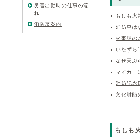
災害出動時の仕事の流
れ
もしも火
消防署案内
消防車は
火事場の
いたずら
なぜ天ぷ
マイカー
消防記念
文化財防
もしも