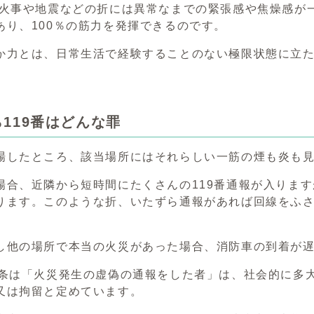
火事や地震などの折には異常なまでの緊張感や焦燥感が
あり、100％の筋力を発揮できるのです。
か力とは、日常生活で経験することのない極限状態に立
119番はどんな罪
場したところ、該当場所にはそれらしい一筋の煙も炎も
場合、近隣から短時間にたくさんの119番通報が入りま
ります。このような折、いたずら通報があれば回線をふ
し他の場所で本当の火災があった場合、消防車の到着が
4条は「火災発生の虚偽の通報をした者」は、社会的に多
又は拘留と定めています。